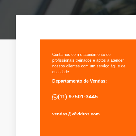
Contamos com o atendimento de
profissionais treinados e aptos a atender
nossos clientes com um serviço ágil e de
qualidade.
Departamento de Vendas:
(11) 97501-3445
vendas@v8vidros.com