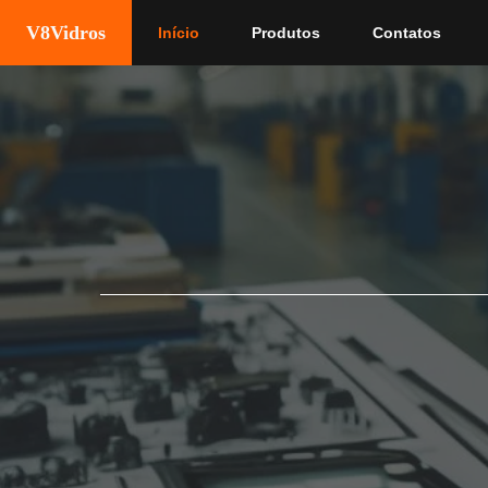
Pular
V8Vidros
Início
Produtos
Contatos
para
o
conteúdo