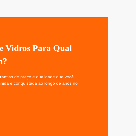
De Vidros Para Qual
n?
antias de preço e qualidade que você
finida e conquistada ao longo de anos no