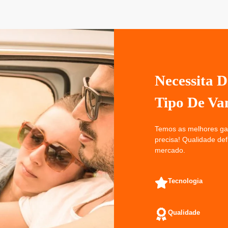
Necessita 
Tipo De Va
Temos as melhores gar
precisa! Qualidade de
mercado.
Tecnologia
Qualidade