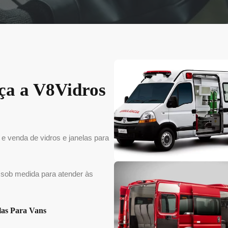
ça a V8Vidros
e venda de vidros e janelas para
 sob medida para atender às
las Para Vans